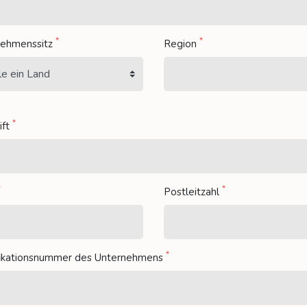
*
*
nehmenssitz
Region
*
ift
*
*
Postleitzahl
*
fikationsnummer des Unternehmens