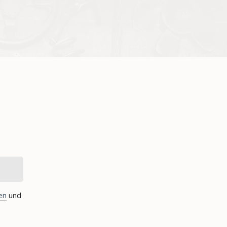
en
und