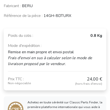
(1994 - 2001)
(1974 - 2009)
Fabricant :
BERU
Référence de la pièce :
14GH-8DTURX
VOLKSWAGEN
(VW) Golf II /
Jetta
(1983 - 1992)
Poids du colis :
0.8 Kg
Mode d'expédition :
Voir moins de véhicules
Remise en main propre et envoi postal
Frais d'envoi en sus à calculer selon le mode de
livraison proposé par le vendeur.
24,00 €
Prix TTC :
Non-négociable
(hors frais d'envoi)
Achetez en toute sérénité sur Classic Parts Finder, la
première plateforme internationale qui vous aide à