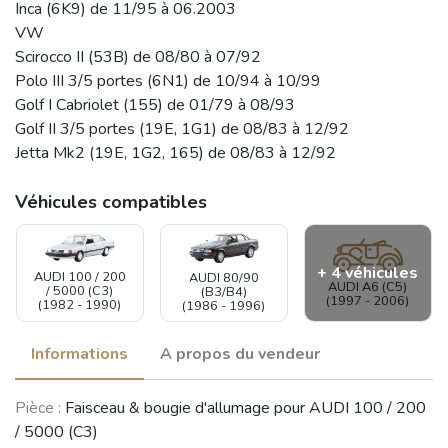
Inca (6K9) de 11/95 à 06.2003
VW
Scirocco II (53B) de 08/80 à 07/92
Polo III 3/5 portes (6N1) de 10/94 à 10/99
Golf I Cabriolet (155) de 01/79 à 08/93
Golf II 3/5 portes (19E, 1G1) de 08/83 à 12/92
Jetta Mk2 (19E, 1G2, 165) de 08/83 à 12/92
Véhicules compatibles
+ 4 véhicules
AUDI 100 / 200
AUDI 80/90
AUDI A6 (C5)
/ 5000 (C3)
(B3/B4)
(1997 - 2006)
(1982 - 1990)
(1986 - 1996)
Informations
A propos du vendeur
VOLKSWAGEN
Pièce :
Faisceau & bougie d'allumage pour AUDI 100 / 200
VOLKSWAGEN
VOLKSWAGEN
(VW) Golf I /
(VW) Polo /
(VW) Scirocco
Rabbit / Caddy
/ 5000 (C3)
Caddy
(1981 - 1992)
/ Jetta