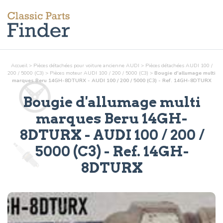
Accueil
>
Pièces détachées pour voiture ancienne AUDI
>
Pièces détachées AUDI 100 /
200 / 5000 (C3)
>
Pièces
moteur
AUDI 100 / 200 / 5000 (C3)
>
Bougie d'allumage multi
marques Beru 14GH-8DTURX - AUDI 100 / 200 / 5000 (C3) - Ref. 14GH-8DTURX
Bougie d'allumage multi
marques Beru 14GH-
8DTURX
- AUDI 100 / 200 /
5000 (C3) - Ref.
14GH-
8DTURX