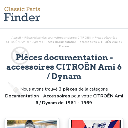
Accueil
>
Pièces détachées pour voiture ancienne CITROËN
>
Pièces détachées
CITROËN Ami 6 / Dynam
>
Pièces
documentation - accessoires
CITROËN Ami 6 /
Dynam
Pièces
documentation -
accessoires
CITROËN Ami 6
/ Dynam
Nous avons trouvé
3 pièces
de la catégorie
Documentation - Accessoires
pour votre
CITROËN Ami
6 / Dynam de 1961 - 1969
.