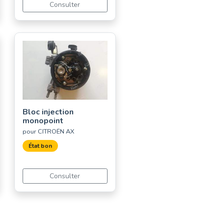
Consulter
Bloc injection
monopoint
pour CITROËN AX
État bon
Consulter