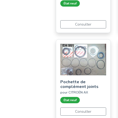
État neuf
Consulter
Pochette de
complément joints
pour CITROËN AX
État neuf
Consulter