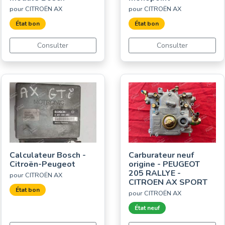
pour CITROËN AX
pour CITROËN AX
État bon
État bon
Consulter
Consulter
Calculateur Bosch -
Carburateur neuf
Citroën-Peugeot
origine - PEUGEOT
205 RALLYE -
pour CITROËN AX
CITROEN AX SPORT
État bon
pour CITROËN AX
État neuf