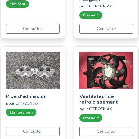
État neuf
pour CITROËN AX
État neuf
Consulter
Consulter
Pipe d'admission
Ventilateur de
refroidissement
pour CITROËN AX
pour CITROËN AX
État très bon
État neuf
Consulter
Consulter