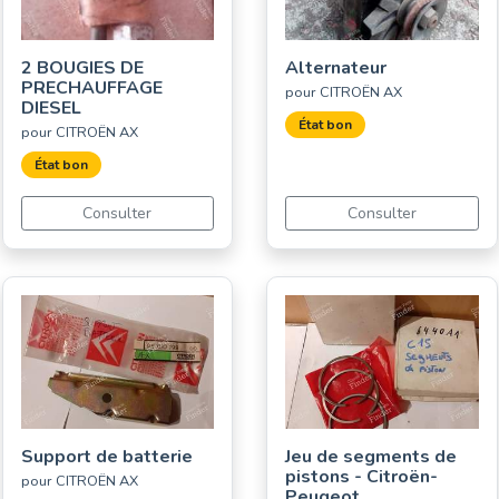
2 BOUGIES DE
Alternateur
PRECHAUFFAGE
pour CITROËN AX
DIESEL
État bon
pour CITROËN AX
État bon
Consulter
Consulter
Support de batterie
Jeu de segments de
pistons - Citroën-
pour CITROËN AX
Peugeot