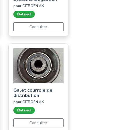
pour CITROËN AX
État neuf
Consulter
Galet courroie de
distribution
pour CITROËN AX
État neuf
Consulter