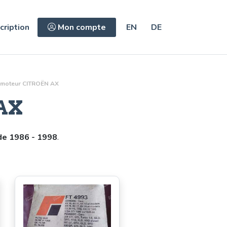
cription
Mon compte
EN
DE
moteur
CITROËN AX
AX
e 1986 - 1998
.