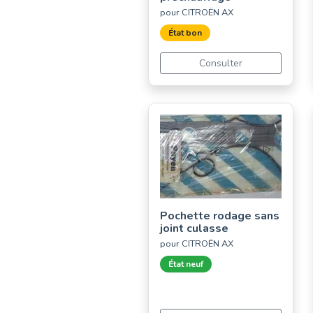
pour CITROËN AX
État bon
Consulter
Pochette rodage sans
joint culasse
pour CITROËN AX
État neuf