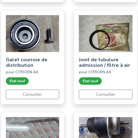
Galet courroie de
Joint de tubulure
distribution
admission / filtre à air
pour CITROËN AX
pour CITROËN AX
État neuf
État neuf
Consulter
Consulter