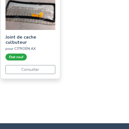
Joint de cache
culbuteur
pour CITROËN AX
État neuf
Consulter