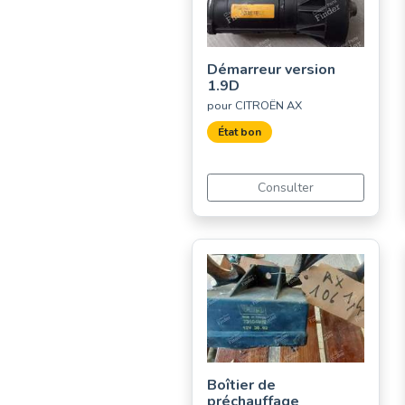
Démarreur version
1.9D
pour CITROËN AX
État bon
Consulter
Boîtier de
préchauffage