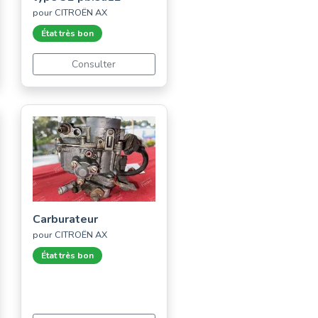
pour CITROËN AX
État très bon
Consulter
Carburateur
pour CITROËN AX
État très bon