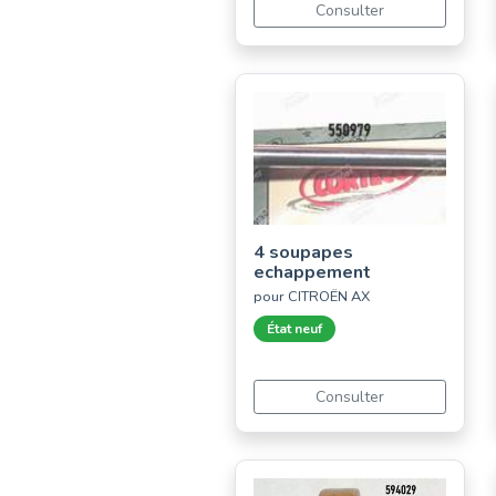
Consulter
4 soupapes
echappement
pour CITROËN AX
État neuf
Consulter