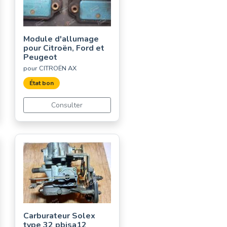
Module d'allumage
pour Citroën, Ford et
Peugeot
pour CITROËN AX
État bon
Consulter
Carburateur Solex
type 32 pbisa12