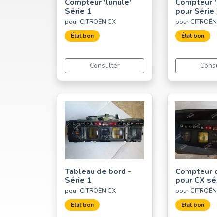
Compteur 'lunule'
Compteur '
Série 1
pour Série
pour CITROËN CX
pour CITROËN
État bon
État bon
Consulter
Consu
Tableau de bord -
Compteur d
Série 1
pour CX sé
pour CITROËN CX
pour CITROËN
État bon
État bon