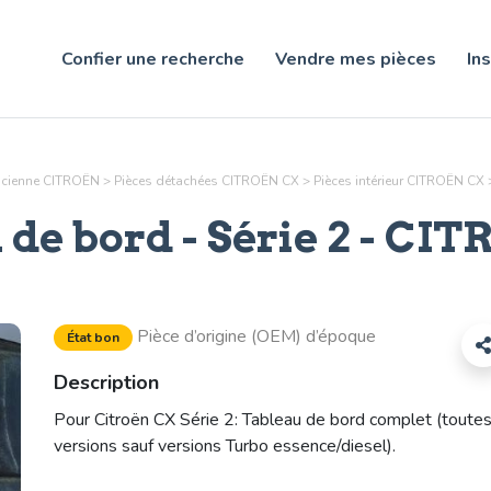
Confier une recherche
Vendre mes pièces
Ins
ancienne CITROËN
>
Pièces détachées CITROËN CX
>
Pièces
intérieur
CITROËN CX
de bord - Série 2
- CIT
Pièce d’origine (OEM) d’époque
État bon
Description
Pour Citroën CX Série 2: Tableau de bord complet (toute
versions sauf versions Turbo essence/diesel).