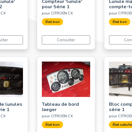
lunule'
Compteur 'lunule'
Lunule ma
 2
pour Série 1
compte-to
 CX
pour CITROËN CX
pour CITROË
État bon
État bon
lter
Consulter
Con
e lunules
Tableau de bord
Bloc com
rie 1
Jaeger
série 1
 CX
pour CITROËN CX
pour CITROË
État bon
État satisfa