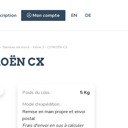
cription
Mon compte
EN
DE
>
Tableau de bord - Série 2 - CITROËN CX
ROËN CX
Poids du colis :
5 Kg
Mode d'expédition :
s
Remise en main propre et envoi
postal
Frais d'envoi en sus à calculer