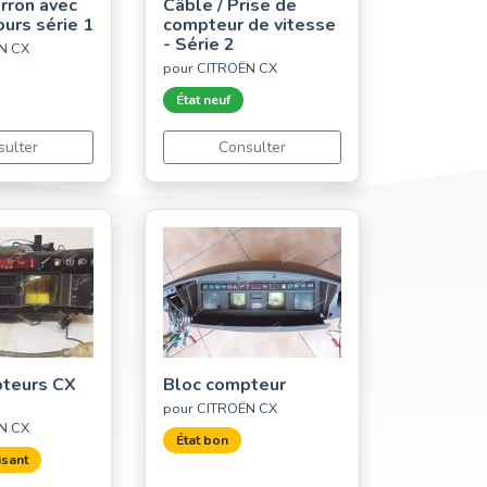
rron avec
Câble / Prise de
urs série 1
compteur de vitesse
- Série 2
N CX
pour CITROËN CX
État neuf
sulter
Consulter
pteurs CX
Bloc compteur
pour CITROËN CX
N CX
État bon
isant