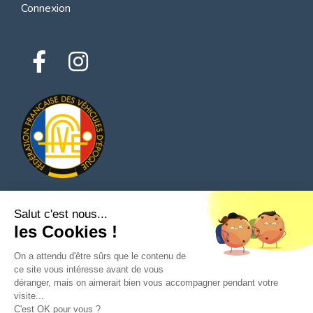
Connexion
Salut c'est nous...
© 2026 Tous droits réservés - Classic Parts Finder
les Cookies !
Politique de confidentialités
Conditions générales d'utilisation
Mentions légales
On a attendu d'être sûrs que le contenu de
ce site vous intéresse avant de vous
déranger, mais on aimerait bien vous accompagner pendant votre
visite...
C'est OK pour vous ?