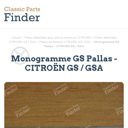
Accueil
>
Pièces détachées pour voiture ancienne CITROËN
>
Pièces détachées
CITROËN GS / GSA
>
Pièces
carrosserie
CITROËN GS / GSA
>
Monogramme GS
Pallas - CITROËN GS / GSA
Monogramme GS Pallas
-
CITROËN GS / GSA