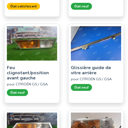
État satisfaisant
État neuf
Feu
Glissière guide de
clignotant/position
vitre arrière
avant gauche
pour CITROËN GS / GSA
pour CITROËN GS / GSA
État neuf
État neuf