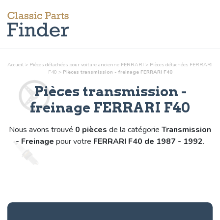
Accueil
>
Pièces détachées pour voiture ancienne FERRARI
>
Pièces détachées FERRARI
F40
>
Pièces
transmission - freinage
FERRARI F40
Pièces
transmission -
freinage
FERRARI F40
Nous avons trouvé
0 pièces
de la catégorie
Transmission
- Freinage
pour votre
FERRARI F40 de 1987 - 1992
.