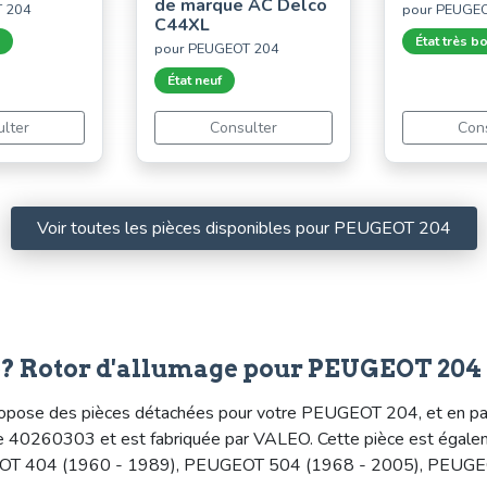
de marque AC Delco
T 204
pour PEUGEO
C44XL
État très b
pour PEUGEOT 204
État neuf
lter
Consulter
Con
Voir toutes les pièces disponibles pour PEUGEOT 204
e? Rotor d'allumage pour PEUGEOT 204
opose des pièces détachées pour votre PEUGEOT 204, et en parti
rence 40260303 et est fabriquée par VALEO. Cette pièce est ég
OT 404 (1960 - 1989), PEUGEOT 504 (1968 - 2005), PEUGEO