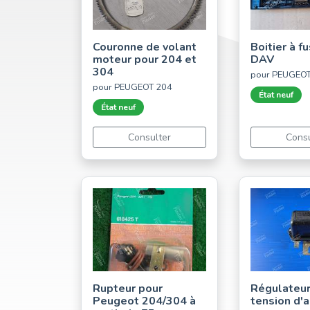
Couronne de volant
Boitier à f
moteur pour 204 et
DAV
304
pour PEUGEO
pour PEUGEOT 204
État neuf
État neuf
Consulter
Consu
Rupteur pour
Régulateur
Peugeot 204/304 à
tension d'a