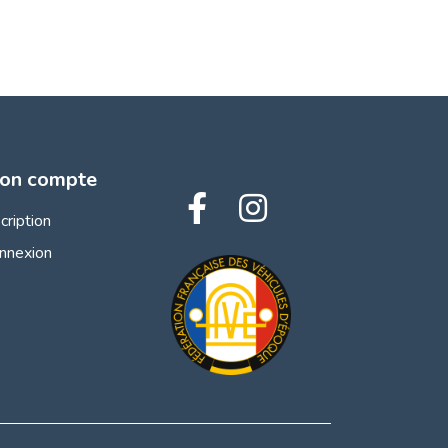
on compte
scription
nnexion