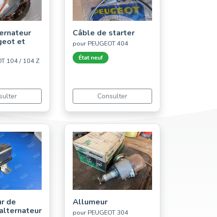
ternateur
Câble de starter
eot et
pour PEUGEOT 404
État neuf
T 104 / 104 Z
sulter
Consulter
r de
Allumeur
'alternateur
pour PEUGEOT 304