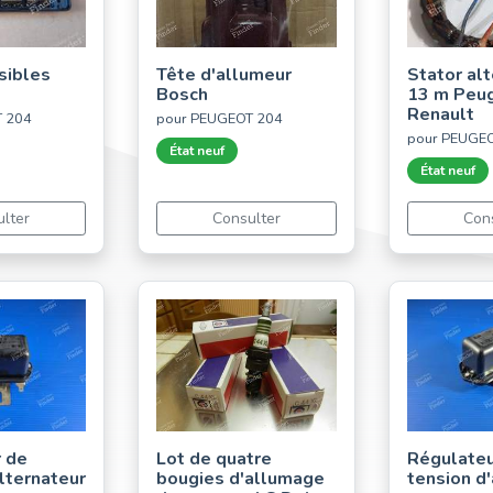
usibles
Tête d'allumeur
Stator al
Bosch
13 m Peug
Renault
T 204
pour PEUGEOT 204
pour PEUGEO
État neuf
État neuf
lter
Consulter
Con
 de
Lot de quatre
Régulateu
lternateur
bougies d'allumage
tension d