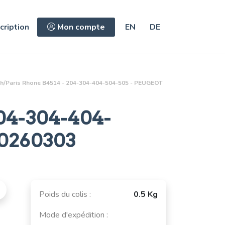
cription
Mon compte
EN
DE
h/Paris Rhone B4514 - 204-304-404-504-505 - PEUGEOT
04-304-404-
0260303
Poids du colis :
0.5 Kg
Mode d'expédition :