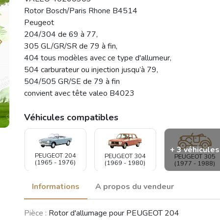
Rotor Bosch/Paris Rhone B4514
Peugeot
204/304 de 69 à 77,
305 GL/GR/SR de 79 à fin,
404 tous modèles avec ce type d'allumeur,
504 carburateur ou injection jusqu’à 79,
504/505 GR/SE de 79 à fin
convient avec tête valeo B4023
Véhicules compatibles
+ 3 véhicules
PEUGEOT 204
PEUGEOT 304
PEUGEOT 305
(1965 - 1976)
(1969 - 1980)
(1977 - 1988)
Informations
A propos du vendeur
PEUGEOT 505
PEUGEOT 504
PEUGEOT 404
Pièce :
Rotor d'allumage pour PEUGEOT 204
(1979 - 1992)
(1968 - 2005)
(1960 - 1989)