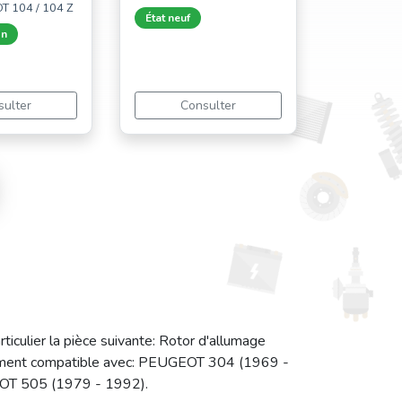
T 104 / 104 Z
État neuf
on
sulter
Consulter
culier la pièce suivante: Rotor d'allumage
alement compatible avec: PEUGEOT 304 (1969 -
T 505 (1979 - 1992).