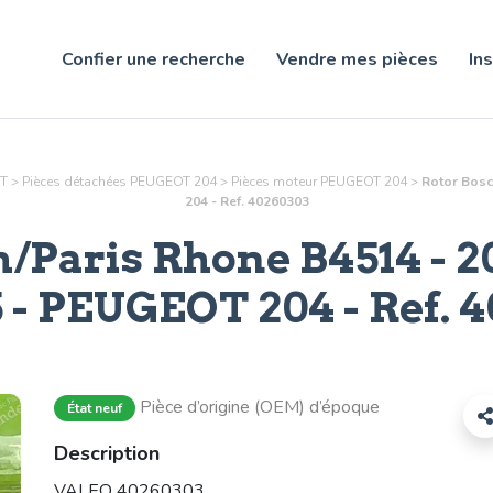
Confier une recherche
Vendre mes pièces
Ins
OT
>
Pièces détachées PEUGEOT 204
>
Pièces
moteur
PEUGEOT 204
>
Rotor Bosc
204 - Ref. 40260303
h/Paris Rhone B4514 - 2
5
- PEUGEOT 204 - Ref.
4
Pièce d’origine (OEM) d’époque
État neuf
Description
VALEO 40260303