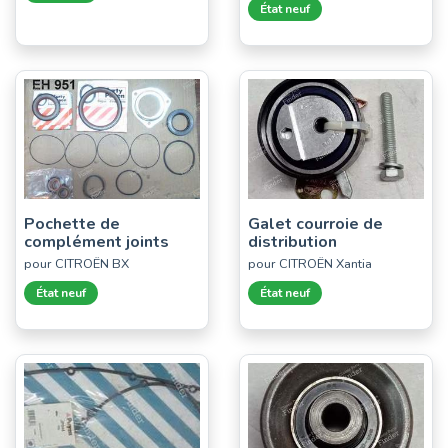
État neuf
Pochette de
Galet courroie de
complément joints
distribution
pour CITROËN BX
pour CITROËN Xantia
État neuf
État neuf