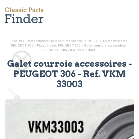
Accueil
>
Pièces détachées pour voiture ancienne PEUGEOT
>
Pièces détachées
PEUGEOT 306
>
Pièces
moteur
PEUGEOT 306
>
Galet courroie accessoires -
PEUGEOT 306 - Ref. VKM 33003
Galet courroie accessoires
-
PEUGEOT 306 - Ref.
VKM
33003