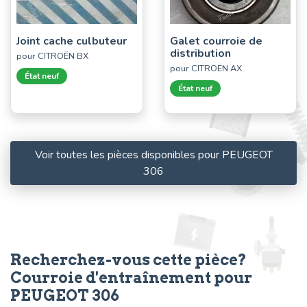
Joint cache culbuteur
Galet courroie de
distribution
pour CITROËN BX
pour CITROËN AX
État neuf
État neuf
Voir toutes les pièces disponibles pour PEUGEOT
306
Recherchez-vous cette pièce?
Courroie d'entraînement pour
PEUGEOT 306