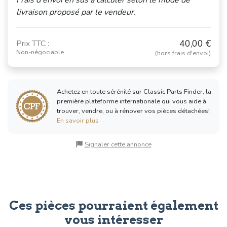
(1994 - 2002)
livraison proposé par le vendeur.
40,00 €
Prix TTC :
CITROËN
FIAT Ducato /
Non-négociable
Berlingo
Talento
(hors frais d'envoi)
(1996 - 2009)
(1981 - 1994)
Voir moins de véhicules
Achetez en toute sérénité sur Classic Parts Finder, la
première plateforme internationale qui vous aide à
trouver, vendre, ou à rénover vos pièces détachées!
En savoir plus
Signaler cette annonce
Ces pièces pourraient également
vous intéresser