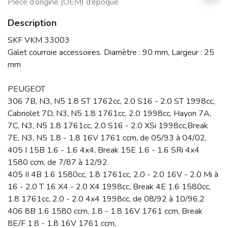
Pièce d’origine (OEM) d’époque
Description
SKF VKM 33003
Galet courroie accessoires. Diamètre : 90 mm, Largeur : 25
mm
PEUGEOT
306 7B, N3, N5 1.8 ST 1762cc, 2.0 S16 - 2.0 ST 1998cc,
Cabriolet 7D, N3, N5 1.8 1761cc, 2.0 1998cc, Hayon 7A,
7C, N3, N5 1.8 1761cc, 2.0 S16 - 2.0 XSi 1998cc,Break
7E, N3, N5 1.8 - 1.8 16V 1761 ccm, de 05/93 à 04/02,
405 I 15B 1.6 - 1.6 4x4, Break 15E 1.6 - 1.6 SRi 4x4
1580 ccm, de 7/87 à 12/92
405 II 4B 1.6 1580cc, 1.8 1761cc, 2.0 - 2.0 16V - 2.0 Mi à
16 - 2.0 T 16 X4 - 2.0 X4 1998cc, Break 4E 1.6 1580cc,
1.8 1761cc, 2.0 - 2.0 4x4 1998cc, de 08/92 à 10/96,2
406 8B 1.6 1580 ccm, 1.8 - 1.8 16V 1761 ccm, Break
8E/F 1.8 - 1.8 16V 1761 ccm,