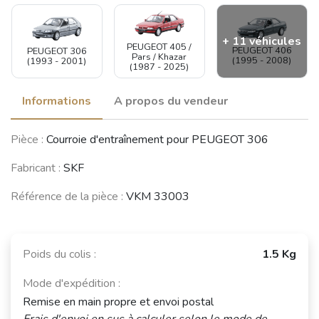
+ 11 véhicules
PEUGEOT 405 /
PEUGEOT 406
PEUGEOT 306
Pars / Khazar
(1995 - 2008)
(1993 - 2001)
(1987 - 2025)
Informations
A propos du vendeur
PEUGEOT
PEUGEOT 605
CITROËN Xantia
Pièce :
Courroie d'entraînement pour PEUGEOT 306
Partner
(1989 - 1999)
(1992 - 2001)
(1996 - 2009)
Fabricant :
SKF
Référence de la pièce :
VKM 33003
CITROËN XM
CITROËN Xsara
CITROËN ZX
(1989 - 2000)
(1997 - 2006)
(1991 - 1998)
Poids du colis :
1.5 Kg
Mode d'expédition :
CITROËN
Remise en main propre et envoi postal
FIAT Ulysse
LANCIA Zeta
Evasion
(1994 - 2002)
(1994 - 2002)
Frais d'envoi en sus à calculer selon le mode de