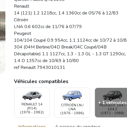
Renault
14 (121) 1.2 1218cc, 1.4 1360cc de 05/76 à 12/83
Citroën
LNA 0.6 602cc de 11/76 à 07/79
Peugeot
104/104 Coupé 0.9 954cc, 1.1 1124cc de 10/72 à 10/8
304 (04M Berline/04D Break/04C Coupé/04B
Décapotable) 1.1 1127cc, 1.3 - 1.3 GL - 1.3 GT 1290cc,
1.4 D 1357cc de 10/69 à 10/80
ref Renault 7943010131
Véhicules compatibles
+ 1 véhicules
RENAULT 14
PEUGEOT 104 /
CITROËN LN /
(R14)
104 Z
LNA
(1976 - 1982)
(1972 - 1988)
(1976 - 1986)
Informations
A propos du vendeur