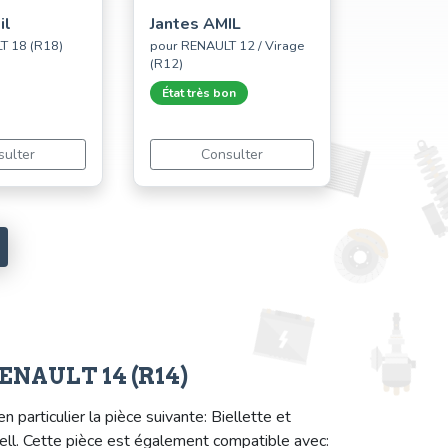
il
Jantes AMIL
T 18 (R18)
pour RENAULT 12 / Virage
(R12)
État très bon
sulter
Consulter
 RENAULT 14 (R14)
rticulier la pièce suivante: Biellette et
ell. Cette pièce est également compatible avec: