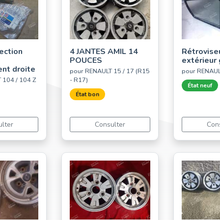
ection
4 JANTES AMIL 14
Rétrovise
POUCES
extérieur
nt droite
pour RENAULT 15 / 17 (R15
pour RENAUL
 104 / 104 Z
- R17)
État neuf
État bon
lter
Consulter
Con