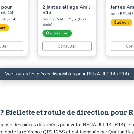
 pour
2 jantes alliage Amil
Jantes Am
 et 18
B13
pour RENAUL
 14 (R14)
pour RENAULT 5 / 7 (R5 /
État bon
Siete)
sant
État très bon
lter
Consulter
Con
Voir toutes les pièces disponibles pour RENAULT 14 (R14)
 Biellette et rotule de direction pour
pose des pièces détachées pour votre RENAULT 14 (R14), et en pa
ièce porte la référence QR2125S et est fabriquée par Quinton Haz