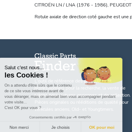
CITROËN LN / LNA (1976 - 1986), PEUGEOT 
Rotule axiale de direction coté gauche est une 
Salut c'est nous...
les Cookies !
L'outil de référence des particuliers et
On a attendu d'être sûrs que le contenu
professionnels pour la recherche, la
vente de
de ce site vous intéresse avant de
pièces pour voitures anciennes et de collection.
vous déranger, mais on aimerait bien vous accompagner pendant
Pièces originales ou rééditions de qualité pour
votre visite...
C'est OK pour vous ?
véhicules anciens, Old- et Youngtimers.
Consentements certifiés par
Non merci
Je choisis
OK pour moi