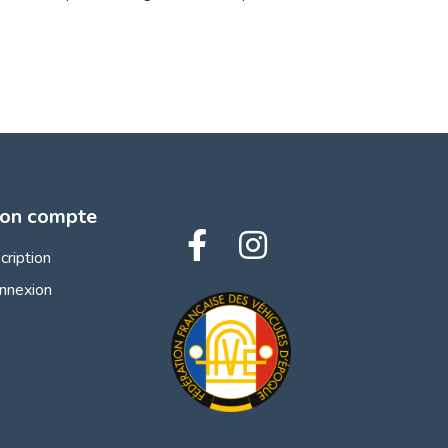
on compte
scription
nnexion