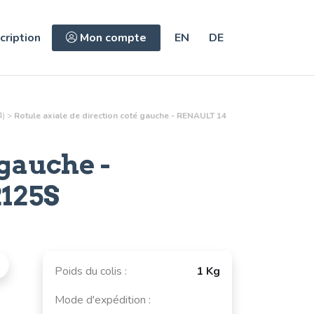
cription
Mon compte
EN
DE
)
>
Rotule axiale de direction coté gauche - RENAULT 14
 gauche
-
125S
Poids du colis :
1 Kg
Mode d'expédition :