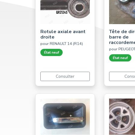
Rotule axiale avant
Tête de dir
droite
barre de
raccordeme
pour RENAULT 14 (R14)
pour PEUGEOT
État neuf
État neuf
Consulter
Consu