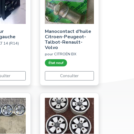
ur
Manocontact d'huile
 gauche
Citroen-Peugeot-
Talbot-Renault-
T 14 (R14)
Volvo
pour CITROËN BX
État neuf
sulter
Consulter