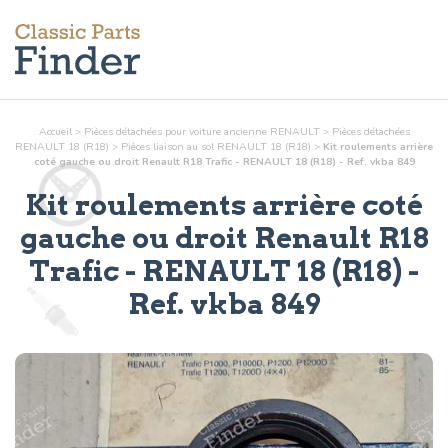
Accueil
>
Pièces détachées pour voiture ancienne RENAULT
>
Pièces détachées
RENAULT 18 (R18)
>
Pièces
liaison au sol
RENAULT 18 (R18)
>
Kit roulements arrière
coté gauche ou droit Renault R18 Trafic - RENAULT 18 (R18) - Ref. vkba 849
Kit roulements arrière coté
gauche ou droit Renault R18
Trafic
- RENAULT 18 (R18) -
Ref.
vkba 849