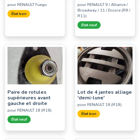
pour RENAULT Fuego
pour RENAULT 9 / Alliance /
Broadway / 11 / Encore (R9 /
État bon
R11)
État neuf
Paire de rotules
Lot de 4 jantes alliage
supérieures avant
'demi-lune'
gauche et droite
pour RENAULT 18 (R18)
pour RENAULT 18 (R18)
État bon
État neuf