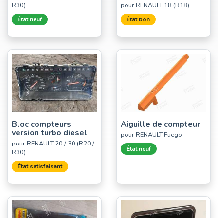
R30)
pour RENAULT 18 (R18)
État neuf
État bon
Bloc compteurs
Aiguille de compteur
version turbo diesel
pour RENAULT Fuego
pour RENAULT 20 / 30 (R20 /
État neuf
R30)
État satisfaisant