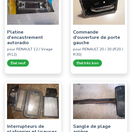
Platine
Commande
d'encastrement
d'ouverture de porte
autoradio
gauche
pour RENAULT 12 / Virage
pour RENAULT 20 / 30 (R20 /
(R12)
R30)
État neuf
État très bon
Interrupteurs de
Sangle de plage
plafonnier et liseuses
arrière