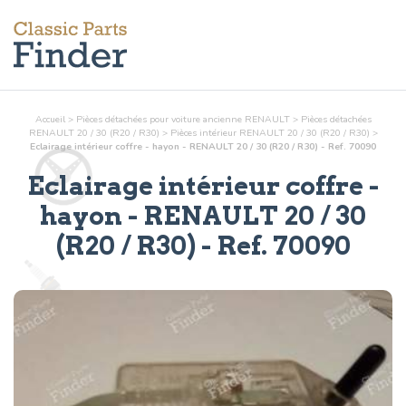
Accueil
>
Pièces détachées pour voiture ancienne RENAULT
>
Pièces détachées
RENAULT 20 / 30 (R20 / R30)
>
Pièces
intérieur
RENAULT 20 / 30 (R20 / R30)
>
Eclairage intérieur coffre - hayon - RENAULT 20 / 30 (R20 / R30) - Ref. 70090
Eclairage intérieur coffre -
hayon
- RENAULT 20 / 30
(R20 / R30) - Ref.
70090