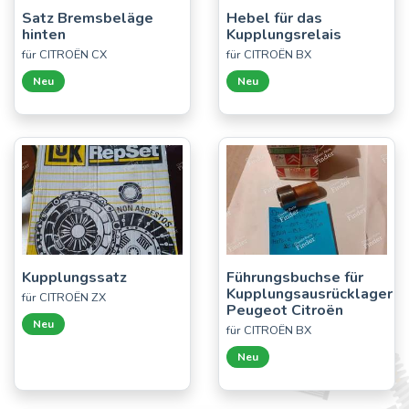
Satz Bremsbeläge
Hebel für das
hinten
Kupplungsrelais
für CITROËN CX
für CITROËN BX
Neu
Neu
Kupplungssatz
Führungsbuchse für
Kupplungsausrücklager
für CITROËN ZX
Peugeot Citroën
Neu
für CITROËN BX
Neu