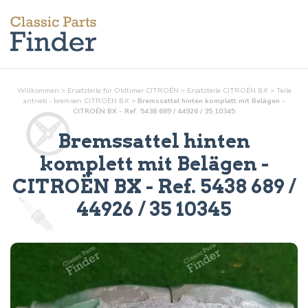
Willkommen
>
Ersatzteile für Oldtimer CITROËN
>
Ersatzteile CITROËN BX
>
Teile
antrieb - bremsen
CITROËN BX
>
Bremssattel hinten komplett mit Belägen -
CITROËN BX - Ref. 5438 689 / 44926 / 35 10345
Bremssattel hinten
komplett mit Belägen
-
CITROËN BX - Ref.
5438 689 /
44926 / 35 10345