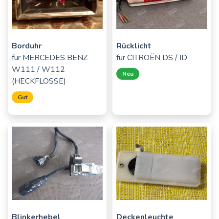
Borduhr
Rücklicht
für
MERCEDES BENZ
für
CITROËN DS / ID
W111 / W112
Neu
(HECKFLOSSE)
Gut
Blinkerhebel
Deckenleuchte