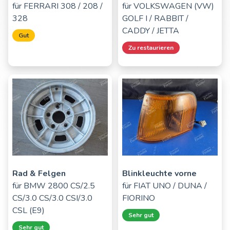
für
FERRARI 308 / 208 /
für
VOLKSWAGEN (VW)
328
GOLF I / RABBIT /
CADDY / JETTA
Gut
Zu restaurieren
Rad & Felgen
Blinkleuchte vorne
für
BMW 2800 CS/2.5
für
FIAT UNO / DUNA /
CS/3.0 CS/3.0 CSI/3.0
FIORINO
CSL (E9)
Sehr gut
Sehr gut