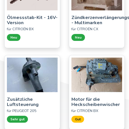
Ölmessstab-Kit - 16V-
Zündkerzenverlängerung
Version
- Multimarken
für CITROËN BX
für CITROËN CX
Neu
Neu
Zusätzliche
Motor für die
Luftsteuerung
Heckscheibenwischer
für PEUGEOT 205
für CITROËN BX
Sehr gut
Gut