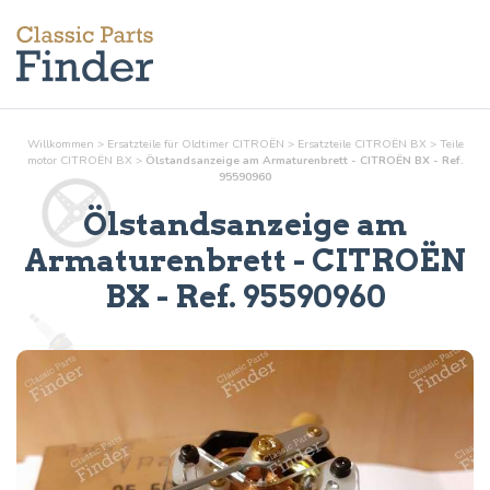
Willkommen
>
Ersatzteile für Oldtimer CITROËN
>
Ersatzteile CITROËN BX
>
Teile
motor
CITROËN BX
>
Ölstandsanzeige am Armaturenbrett - CITROËN BX - Ref.
95590960
Ölstandsanzeige am
Armaturenbrett
- CITROËN
BX - Ref.
95590960