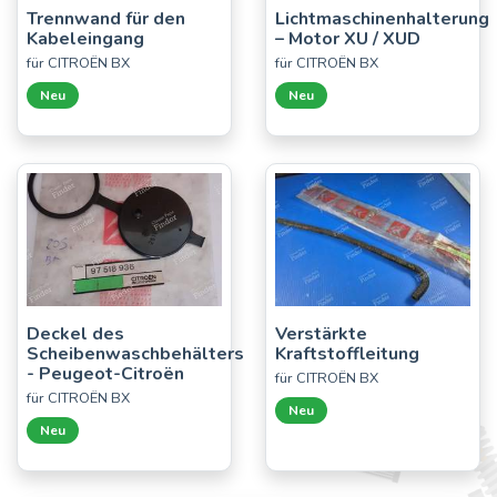
Trennwand für den
Lichtmaschinenhalterung
Kabeleingang
– Motor XU / XUD
für CITROËN BX
für CITROËN BX
Neu
Neu
Deckel des
Verstärkte
Scheibenwaschbehälters
Kraftstoffleitung
- Peugeot-Citroën
für CITROËN BX
für CITROËN BX
Neu
Neu