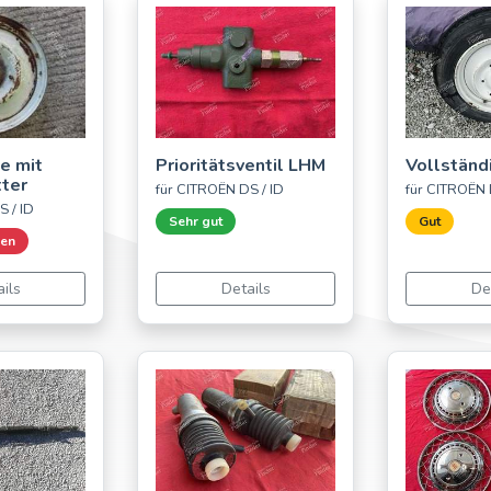
e mit
Prioritätsventil LHM
Vollständ
ter
für CITROËN DS / ID
für CITROËN 
S / ID
Sehr gut
Gut
ren
ils
Details
De