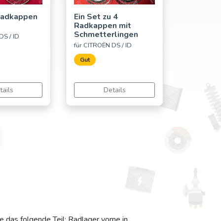
Radkappen
Ein Set zu 4
Radkappen mit
Schmetterlingen
DS / ID
für CITROËN DS / ID
Gut
tails
Details
 das folgende Teil: Radlager vorne in