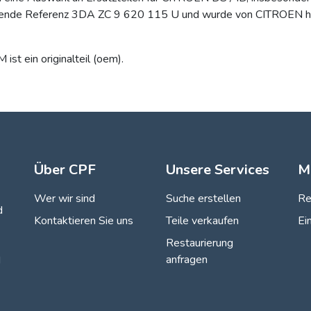
lgende Referenz 3DA ZC 9 620 115 U und wurde von CITROEN herge
st ein originalteil (oem).
Über CPF
Unsere Services
M
Wer wir sind
Suche erstellen
Re
d
Kontaktieren Sie uns
Teile verkaufen
Ei
Restaurierung
anfragen
d