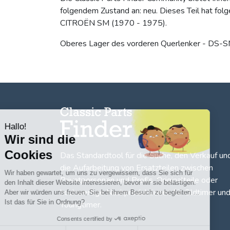
folgendem Zustand an: neu. Dieses Teil hat fo
CITROËN SM (1970 - 1975).
Oberes Lager des vorderen Querlenker - DS-SM i
Hallo!
Wir sind die
Cookies
Das Standardtool für die Suche, den
Verkauf un
die Aufarbeitung von Ersatzteilen zwischen
Wir haben gewartet, um uns zu vergewissern, dass Sie sich für
Privatpersonen und Profis
. Originalteile oder
den Inhalt dieser Website interessieren, bevor wir sie belästigen.
hochwertige Nachproduktionen für Oldtimer un
Aber wir würden uns freuen, Sie bei ihrem Besuch zu begleiten …
Ist das für Sie in Ordnung?
Youngtimer.
Consents certified by