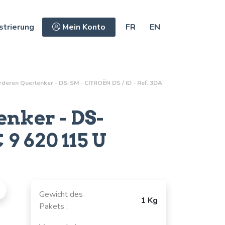
strierung
Mein Konto
FR
EN
deren Querlenker - DS-SM - CITROËN DS / ID - Ref. 3DA
enker - DS-
 9 620 115 U
Gewicht des
1 Kg
Pakets :