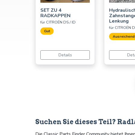
SET ZU 4
Hydraulisc
RADKAPPEN
Zahnstang
Lenkung
für CITROËN DS / ID
für CITROËN D
Gut
Ausreichend
Details
Deta
Suchen Sie dieses Teil? Radl
Die Classic Parts Finder Community bietet Ihne