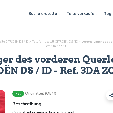
Suche erstellen
Teile verkaufen
Regi
eile CITROËN DS / ID
>
Teile
fahrgestell
CITROËN DS / ID
>
Oberes Lager des vor
ZC 9 620 115 U
er des vorderen Querl
ËN DS / ID - Ref.
3DA ZC
Originalteil (OEM)
Neu
Beschreibung
Originalteil in neuwertigem Zustand