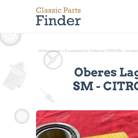
Willkommen
>
Ersatzteile für Oldtimer CITROËN
>
Ersatzt
Oberes Lag
SM
- CITRO