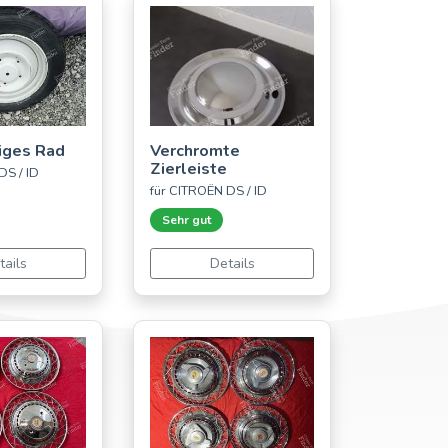
iges Rad
Verchromte
Zierleiste
DS / ID
für CITROËN DS / ID
Sehr gut
tails
Details