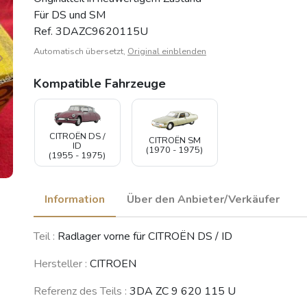
Für DS und SM
Ref. 3DAZC9620115U
Automatisch übersetzt,
Original einblenden
Kompatible Fahrzeuge
CITROËN DS /
CITROËN SM
ID
(1970 - 1975)
(1955 - 1975)
Information
Über den Anbieter/Verkäufer
Teil :
Radlager vorne für CITROËN DS / ID
Hersteller :
CITROEN
Referenz des Teils :
3DA ZC 9 620 115 U