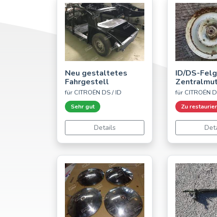
Neu gestaltetes
ID/DS-Felg
Fahrgestell
Zentralmut
für CITROËN DS / ID
für CITROËN D
Sehr gut
Zu restaurie
Details
Deta