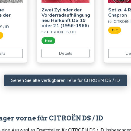
he
Zwei Zylinder der
Set zu 4 
e der
Vorderradaufhängung
Chapron
neu Herkunft DS 19
für CITROËN 
oder 21 (1956-1966)
S / ID
Gut
für CITROËN DS / ID
Neu
ils
Details
De
Sehen Sie alle verfügbaren Teile für CITROËN DS / ID
ager vorne für CITROËN DS / ID
n eine Auswahl an Ersatzteilen für CITROËN DS / ID, insbesondere