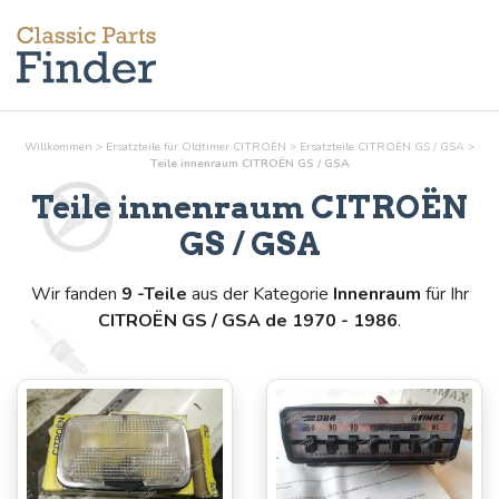
Willkommen
>
Ersatzteile für Oldtimer CITROËN
>
Ersatzteile CITROËN GS / GSA
>
Teile
innenraum
CITROËN GS / GSA
Teile
innenraum
CITROËN
GS / GSA
Wir fanden
9 -Teile
aus der Kategorie
Innenraum
für Ihr
CITROËN GS / GSA de 1970 - 1986
.