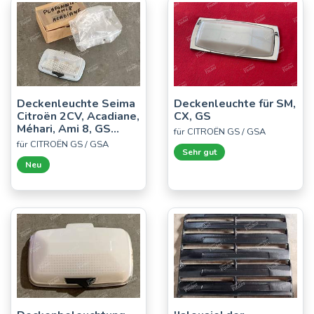
Deckenleuchte Seima
Deckenleuchte für SM,
Citroën 2CV, Acadiane,
CX, GS
Méhari, Ami 8, GS...
für CITROËN GS / GSA
für CITROËN GS / GSA
Sehr gut
Neu