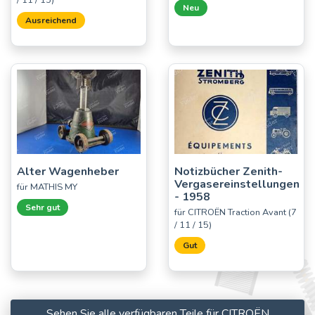
Neu
Ausreichend
Alter Wagenheber
Notizbücher Zenith-
Vergasereinstellungen
für MATHIS MY
- 1958
Sehr gut
für CITROËN Traction Avant (7
/ 11 / 15)
Gut
Sehen Sie alle verfügbaren Teile für CITROËN