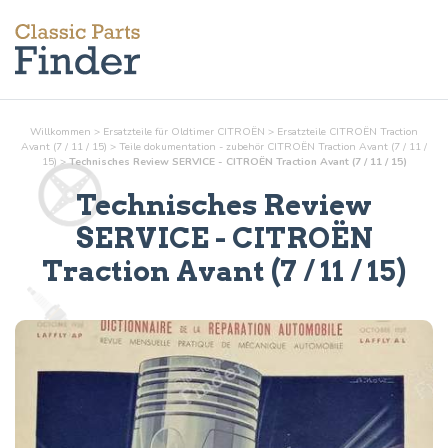
Willkommen
>
Ersatzteile für Oldtimer CITROËN
>
Ersatzteile CITROËN Traction
Avant (7 / 11 / 15)
>
Teile
dokumentation - zubehör
CITROËN Traction Avant (7 / 11 /
15)
>
Technisches Review SERVICE - CITROËN Traction Avant (7 / 11 / 15)
Technisches Review
SERVICE
- CITROËN
Traction Avant (7 / 11 / 15)