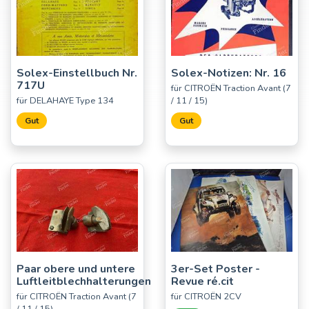
Solex-Einstellbuch Nr.
Solex-Notizen: Nr. 16
717U
für CITROËN Traction Avant (7
für DELAHAYE Type 134
/ 11 / 15)
Gut
Gut
Paar obere und untere
3er-Set Poster -
Luftleitblechhalterungen
Revue ré.cit
für CITROËN Traction Avant (7
für CITROËN 2CV
/ 11 / 15)