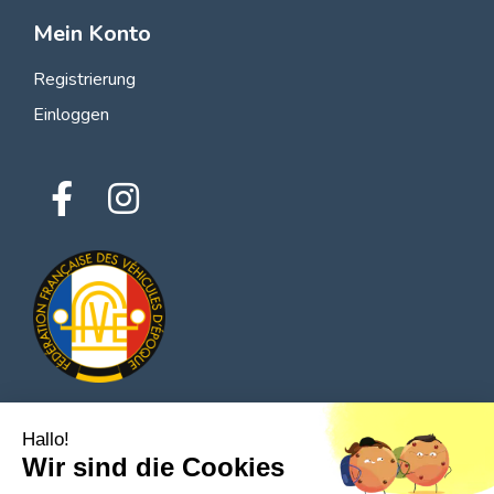
Mein Konto
Registrierung
Einloggen
Hallo!
© 2026 Alle Rechte vorbehalten - Classic Parts Finder
Wir sind die Cookies
Datenschutzrichtlinien
Allgemeine Nutzungsbedingungen