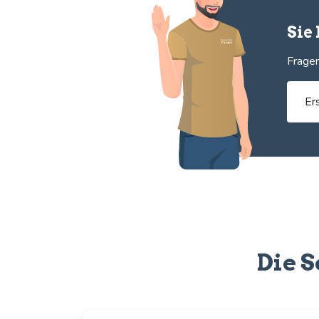
Sie
Fragen
Er
Die S