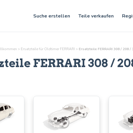
Suche erstellen
Teile verkaufen
Regi
llkommen
>
Ersatzteile für Oldtimer FERRARI
>
Ersatzteile FERRARI 308 / 208 / 
zteile FERRARI 308 / 208