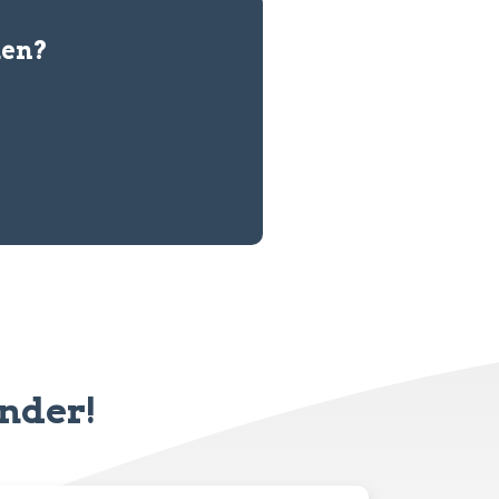
den?
inder!