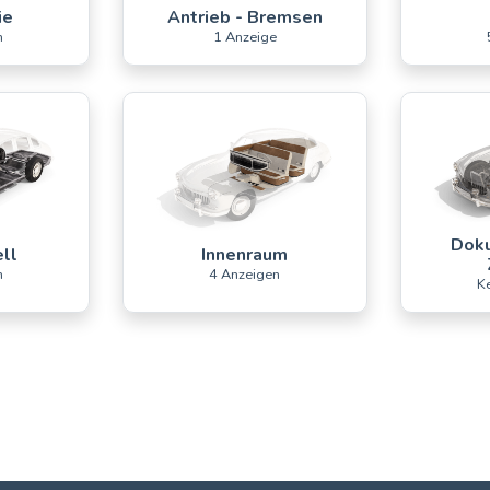
ie
Antrieb - Bremsen
n
1 Anzeige
Doku
ll
Innenraum
n
4 Anzeigen
K