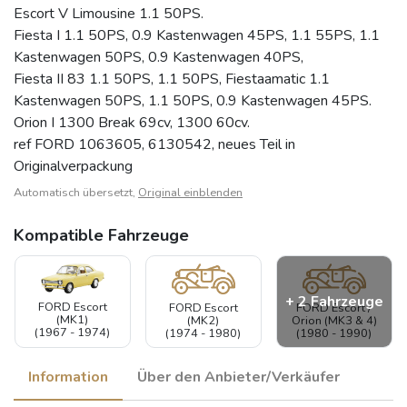
Escort V Limousine 1.1 50PS.
Fiesta I 1.1 50PS, 0.9 Kastenwagen 45PS, 1.1 55PS, 1.1
Kastenwagen 50PS, 0.9 Kastenwagen 40PS,
Fiesta II 83 1.1 50PS, 1.1 50PS, Fiestaamatic 1.1
Kastenwagen 50PS, 1.1 50PS, 0.9 Kastenwagen 45PS.
Orion I 1300 Break 69cv, 1300 60cv.
ref FORD 1063605, 6130542, neues Teil in
Originalverpackung
Automatisch übersetzt,
Original einblenden
Kompatible Fahrzeuge
+ 2 Fahrzeuge
FORD Escort
FORD Escort
FORD Escort /
(MK1)
(MK2)
Orion (MK3 & 4)
(1967 - 1974)
(1974 - 1980)
(1980 - 1990)
Information
Über den Anbieter/Verkäufer