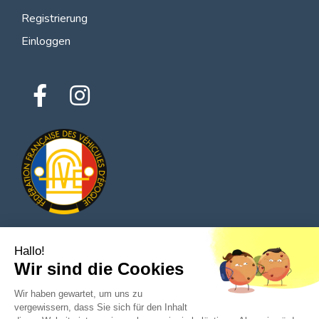
Registrierung
Einloggen
Hallo!
© 2026 Alle Rechte vorbehalten - Classic Parts Finder
Wir sind die Cookies
Datenschutzrichtlinien
Allgemeine Nutzungsbedingungen
Impressum
Wir haben gewartet, um uns zu
vergewissern, dass Sie sich für den Inhalt