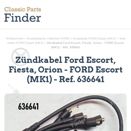
Willkommen
>
Ersatzteile für Oldtimer FORD
>
Ersatzteile FORD Escort (MK1)
>
Teile
motor
FORD Escort (MK1)
>
Zündkabel Ford Escort, Fiesta, Orion - FORD Escort
(MK1) - Ref. 636641
Zündkabel Ford Escort,
Fiesta, Orion
- FORD Escort
(MK1) - Ref.
636641