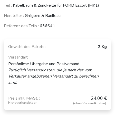
FORD Escort /
FORD Fiesta
Teil :
Kabelbaum & Zündkerze für FORD Escort (MK1)
Orion (MK5 & 6)
(1976 - 1983)
(1990 - 2004)
Hersteller :
Grégoire & Barilleau
Siehe weniger Fahrzeuge
Referenz des Teils :
636641
Gewicht des Pakets :
2 Kg
Versandart :
Persönliche Übergabe und Postversand
Zuzüglich Versandkosten, die je nach der vom
Verkäufer angebotenen Versandart zu berechnen
sind.
24,00 €
Preis inkl. MwSt. :
Nicht verhandelbar
(ohne Versandkosten):