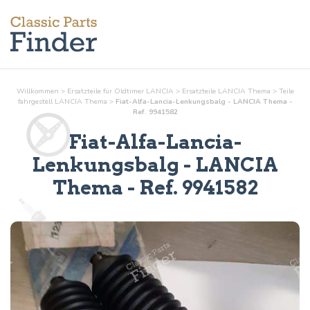
Willkommen
>
Ersatzteile für Oldtimer LANCIA
>
Ersatzteile LANCIA Thema
>
Teile
fahrgestell
LANCIA Thema
>
Fiat-Alfa-Lancia-Lenkungsbalg - LANCIA Thema -
Ref. 9941582
Fiat-Alfa-Lancia-
Lenkungsbalg
- LANCIA
Thema - Ref.
9941582