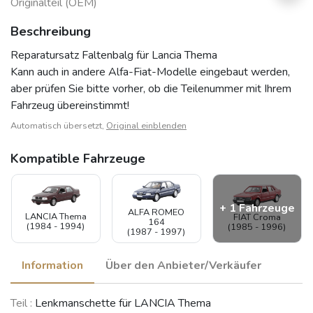
Originalteil (OEM)
Beschreibung
Reparatursatz Faltenbalg für Lancia Thema
Kann auch in andere Alfa-Fiat-Modelle eingebaut werden,
aber prüfen Sie bitte vorher, ob die Teilenummer mit Ihrem
Fahrzeug übereinstimmt!
Automatisch übersetzt,
Original einblenden
Kompatible Fahrzeuge
+ 1 Fahrzeuge
ALFA ROMEO
LANCIA Thema
FIAT Croma
164
(1984 - 1994)
(1985 - 1996)
(1987 - 1997)
Information
Über den Anbieter/Verkäufer
ALFA ROMEO
Teil :
Lenkmanschette für LANCIA Thema
75 / Milano
(1985 - 1992)