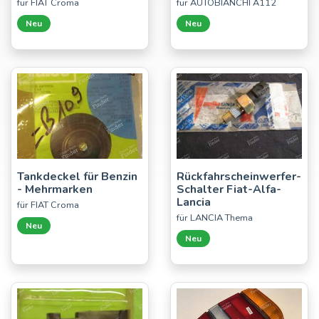
für FIAT Croma
für AUTOBIANCHI A112
Neu
Neu
Tankdeckel für Benzin
Rückfahrscheinwerfer-
- Mehrmarken
Schalter Fiat-Alfa-
Lancia
für FIAT Croma
für LANCIA Thema
Neu
Neu