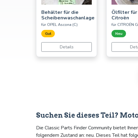
Behälter für die
Ölfilter fü
Scheibenwaschanlage
Citroën
für OPEL Ascona (C)
für CITROËN G
Gut
Neu
Details
Deta
Suchen Sie dieses Teil? Mot
Die Classic Parts Finder Community bietet Ihne
folgendem Zustand an: neu. Dieses Teil hat fol