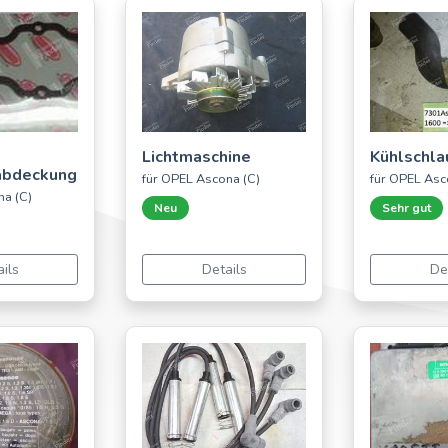
Lichtmaschine
Kühlschla
abdeckung
für OPEL Ascona (C)
für OPEL Asc
na (C)
Neu
Sehr gut
ils
Details
De