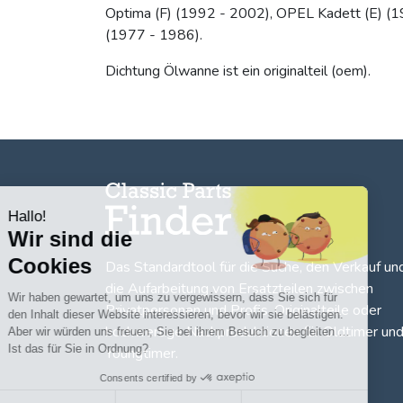
Optima (F) (1992 - 2002), OPEL Kadett (E) (1
(1977 - 1986).
Dichtung Ölwanne ist ein originalteil (oem).
Hallo!
Wir sind die
Cookies
Das Standardtool für die Suche, den
Verkauf un
die Aufarbeitung von Ersatzteilen zwischen
Wir haben gewartet, um uns zu vergewissern, dass Sie sich für
Privatpersonen und Profis
. Originalteile oder
den Inhalt dieser Website interessieren, bevor wir sie belästigen.
hochwertige Nachproduktionen für Oldtimer un
Aber wir würden uns freuen, Sie bei ihrem Besuch zu begleiten …
Ist das für Sie in Ordnung?
Youngtimer.
Consents certified by