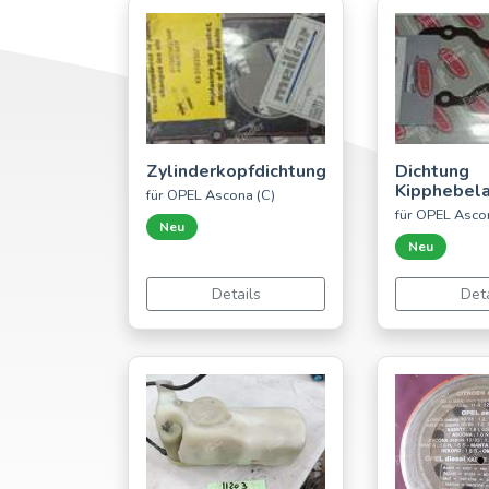
Zylinderkopfdichtung
Dichtung
Kipphebel
für OPEL Ascona (C)
für OPEL Asco
Neu
Neu
Details
Deta