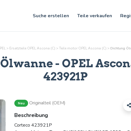
Suche erstellen
Teile verkaufen
Regi
OPEL
>
Ersatzteile OPEL Ascona (C)
>
Teile
motor
OPEL Ascona (C)
>
Dichtung Öl
 Ölwanne
- OPEL Ascona 
423921P
Originalteil (OEM)
Neu
Beschreibung
Corteco 423921P