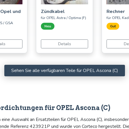
r Opel und
Zündkabel
Rechner
für OPEL Astra / Optima (F)
für OPEL Kade
S / GSA
Neu
Gut
ils
Details
De
Sehen Sie alle verfügbaren Teile für OPEL Ascona (C)
ordichtungen für OPEL Ascona (C)
n eine Auswahl an Ersatzteilen für OPEL Ascona (C), insbesonder
gende Referenz 423921P und wurde von Corteco hergestellt. Dies