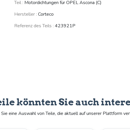
Teil :
Motordichtungen für OPEL Ascona (C)
(E) /
OPEL Manta (B)
Commodore
(1975 - 1988)
(C) / Senator
Hersteller :
Corteco
(A) / Monza (A)
(1977 - 1986)
Referenz des Teils :
423921P
Siehe weniger Fahrzeuge
eile könnten Sie auch inter
Sie eine Auswahl von Teile, die aktuell auf unserer Plattform ver