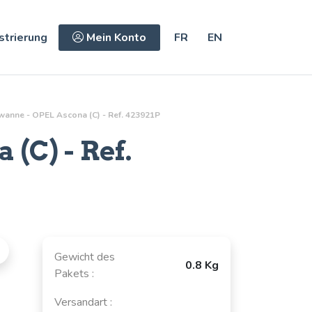
strierung
Mein Konto
FR
EN
wanne - OPEL Ascona (C) - Ref. 423921P
(C) - Ref.
Gewicht des
0.8 Kg
Pakets :
Versandart :