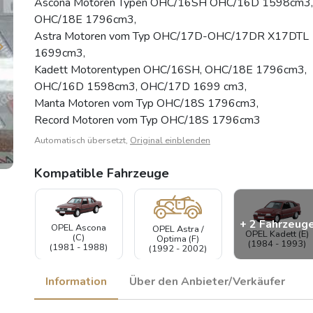
Ascona Motoren Typen OHC/16SH OHC/16D 1598cm3,
OHC/18E 1796cm3,
Astra Motoren vom Typ OHC/17D-OHC/17DR X17DTL
1699cm3,
Kadett Motorentypen OHC/16SH, OHC/18E 1796cm3,
OHC/16D 1598cm3, OHC/17D 1699 cm3,
Manta Motoren vom Typ OHC/18S 1796cm3,
Record Motoren vom Typ OHC/18S 1796cm3
Automatisch übersetzt,
Original einblenden
Kompatible Fahrzeuge
+ 2 Fahrzeug
OPEL Ascona
OPEL Astra /
OPEL Kadett (E)
(C)
Optima (F)
(1984 - 1993)
(1981 - 1988)
(1992 - 2002)
Information
Über den Anbieter/Verkäufer
OPEL Rekord