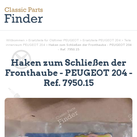
Willkommen
>
Ersatzteile für Oldtimer PEUGEOT
>
Ersatzteile PEUGEOT 204
>
Teile
innenraum
PEUGEOT 204
>
Haken zum Schließen der Fronthaube - PEUGEOT 204
- Ref. 7950.15
Haken zum Schließen der
Fronthaube
- PEUGEOT 204 -
Ref.
7950.15