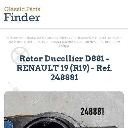
Willkommen
>
Ersatzteile für Oldtimer RENAULT
>
Ersatzteile RENAULT 19 (R19)
>
Teile
motor
RENAULT 19 (R19)
>
Rotor Ducellier D881 - RENAULT 19 (R19) - Ref.
248881
Rotor Ducellier D881
-
RENAULT 19 (R19) - Ref.
248881