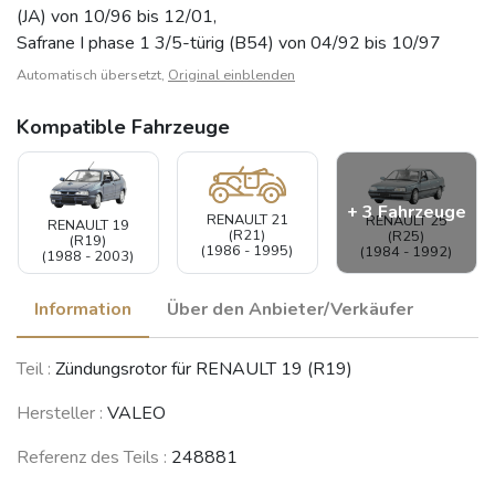
(JA) von 10/96 bis 12/01,
Safrane I phase 1 3/5-türig (B54) von 04/92 bis 10/97
Automatisch übersetzt,
Original einblenden
Kompatible Fahrzeuge
+ 3 Fahrzeuge
RENAULT 21
RENAULT 25
RENAULT 19
(R21)
(R25)
(R19)
(1986 - 1995)
(1984 - 1992)
(1988 - 2003)
Information
Über den Anbieter/Verkäufer
RENAULT
RENAULT
Teil :
Zündungsrotor für RENAULT 19 (R19)
RENAULT Clio
Mégane
Safrane
(1990 - 1998)
(1995 - 2009)
(1992 - 2000)
Hersteller :
VALEO
Siehe weniger Fahrzeuge
Referenz des Teils :
248881