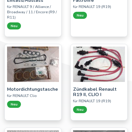
Einlass/Auslass
Fallrohre
für RENAULT 9 / Alliance /
für RENAULT 19 (R19)
Broadway / 11 / Encore (R9 /
Neu
R11)
Neu
Motordichtungstasche
Zündkabel Renault
R19 II, CLIO I
für RENAULT Clio
für RENAULT 19 (R19)
Neu
Neu