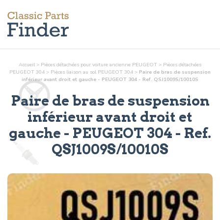
Accueil
>
Pièces détachées pour voiture ancienne PEUGEOT
>
Pièces détachées
PEUGEOT 304
>
Pièces
liaison au sol
PEUGEOT 304
>
Paire de bras de suspension
inférieur avant droit et gauche - PEUGEOT 304 - Ref. QSJ1009S/10010S
Paire de bras de suspension
inférieur avant droit et
gauche
- PEUGEOT 304 - Ref.
QSJ1009S/10010S