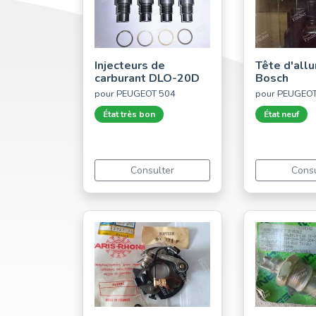
Injecteurs de
Tête d'all
carburant DLO-20D
Bosch
pour PEUGEOT 504
pour PEUGEO
État très bon
État neuf
Consulter
Consu