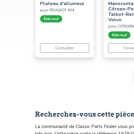
Plateau d'allumeur
Manocontac
Citroen-P
pour PEUGEOT 404
Talbot-Ren
État neuf
Volvo
pour CITROËN
État neuf
Consulter
Consu
Recherchez-vous cette pièc
La communauté de Classic Parts Finder vous pro
très bon. Cette pièce porte la référence 1979