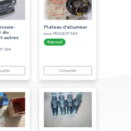
essuie-
Plateau d'allumeur
 div.
pour PEUGEOT 504
t autres
État neuf
OT 204
sulter
Consulter