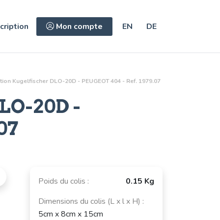
cription
Mon compte
EN
DE
ction Kugelfischer DLO-20D - PEUGEOT 404 - Ref. 1979.07
DLO-20D
-
07
Poids du colis :
0.15 Kg
Dimensions du colis (L x l x H) :
5cm x 8cm x 15cm