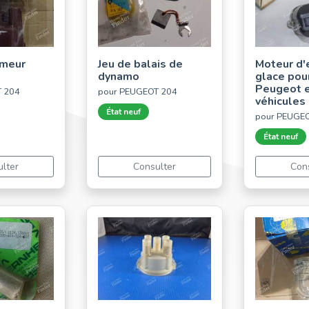
umeur
Jeu de balais de
Moteur d'
dynamo
glace pour
Peugeot e
T 204
pour PEUGEOT 204
véhicules
État neuf
pour PEUGE
État neuf
lter
Consulter
Con