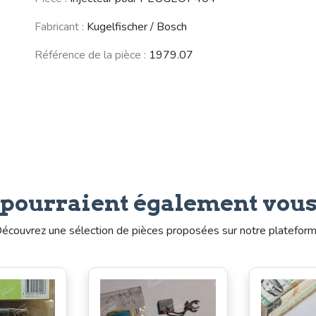
FORD Capri
Coupé /
2002 / Touring
(1968 - 1986)
Cabriolet
(02-Serie)
(1969 - 1983)
Fabricant :
Kugelfischer / Bosch
(1966 - 1977)
Référence de la pièce :
1979.07
BMW 5 (E12)
BMW M1
LANCIA Flavia
(1972 - 1981)
(1978 - 1981)
(1960 - 1970)
Voir moins de véhicules
 pourraient également vous
écouvrez une sélection de pièces proposées sur notre platefor