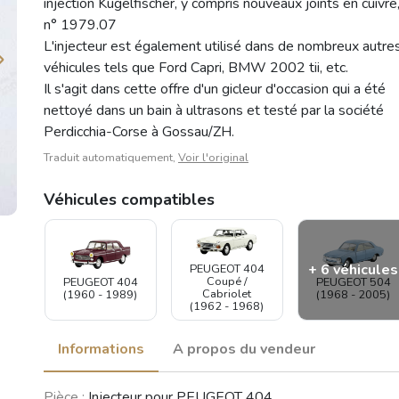
injection Kugelfischer, y compris nouveaux joints en cuivre
n° 1979.07
L'injecteur est également utilisé dans de nombreux autre
véhicules tels que Ford Capri, BMW 2002 tii, etc.
Il s'agit dans cette offre d'un gicleur d'occasion qui a été
nettoyé dans un bain à ultrasons et testé par la société
Perdicchia-Corse à Gossau/ZH.
Traduit automatiquement,
Voir l'original
Véhicules compatibles
+ 6 véhicules
PEUGEOT 404
Coupé /
PEUGEOT 504
PEUGEOT 404
Cabriolet
(1968 - 2005)
(1960 - 1989)
(1962 - 1968)
Informations
A propos du vendeur
BMW 1502 /
PEUGEOT 504
Pièce :
Injecteur pour PEUGEOT 404
1602 / 1802 /