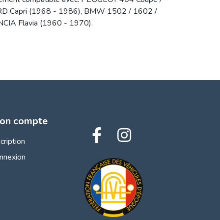
RD Capri (1968 - 1986), BMW 1502 / 1602 /
CIA Flavia (1960 - 1970).
on compte
scription
nnexion