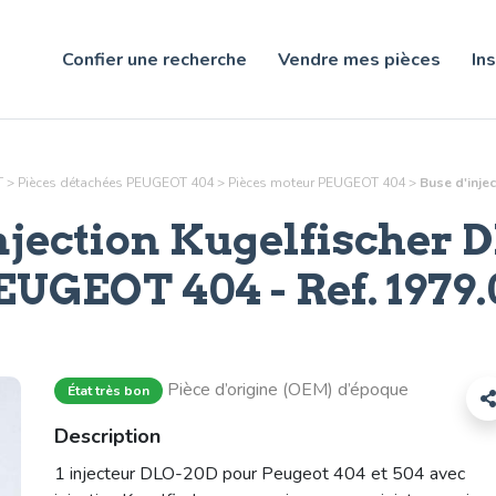
Confier une recherche
Vendre mes pièces
Ins
T
>
Pièces détachées PEUGEOT 404
>
Pièces
moteur
PEUGEOT 404
>
Buse d'inje
njection Kugelfischer 
EUGEOT 404 - Ref.
1979.
Pièce d’origine (OEM) d’époque
État très bon
Description
1 injecteur DLO-20D pour Peugeot 404 et 504 avec