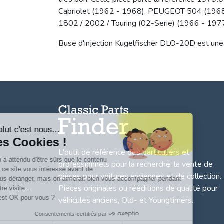
Cabriolet (1962 - 1968), PEUGEOT 504 (1968
1802 / 2002 / Touring (02-Serie) (1966 - 1
Buse d'injection Kugelfischer DLO-20D est une 
Salut c'est nous...
les Cookies !
L'outil de référence des particuliers et
On a attendu d'être sûrs que le contenu
professionnels pour la recherche, la
vente de
de ce site vous intéresse avant de
pièces pour voitures anciennes et de collection.
vous déranger, mais on aimerait bien vous accompagner pendant
Pièces originales ou rééditions de qualité pour
votre visite...
C'est OK pour vous ?
véhicules anciens, Old- et Youngtimers.
Consentements certifiés par