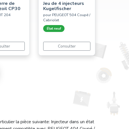
erre de
Jeu de 4 injecteurs
azoil CP30
Kugelfischer
OT 204
pour PEUGEOT 504 Coupé /
Cabriolet
État neuf
sulter
Consulter
lier la pièce suivante: Injecteur dans un état
également compatible avec: PEUGEOT 404 Coupé /