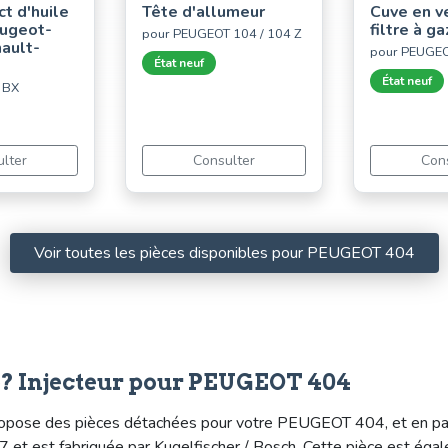
t d'huile
Tête d'allumeur
Cuve en v
eugeot-
filtre à g
pour PEUGEOT 104 / 104 Z
ault-
pour PEUGE
État neuf
État neuf
 BX
lter
Consulter
Con
Voir toutes les pièces disponibles pour PEUGEOT 404
e? Injecteur pour PEUGEOT 404
pose des pièces détachées pour votre PEUGEOT 404, et en particu
.07 et est fabriquée par Kugelfischer / Bosch. Cette pièce est 