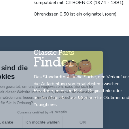
kompatibel mit: CITROËN CX (1974 - 1991).
Ohrenkissen 0,50 ist ein originalteil (oem).
Hallo!
Wir sind die
Cookies
Das Standardtool für die Suche, den
Verkauf un
die Aufarbeitung von Ersatzteilen zwischen
Wir haben gewartet, um uns zu vergewissern, dass Sie sich für
Privatpersonen und Profis
. Originalteile oder
den Inhalt dieser Website interessieren, bevor wir sie belästigen.
hochwertige Nachproduktionen für Oldtimer un
Aber wir würden uns freuen, Sie bei ihrem Besuch zu begleiten …
Ist das für Sie in Ordnung?
Youngtimer.
Consents certified by
Nein, danke
Ich möchte wählen
OK!