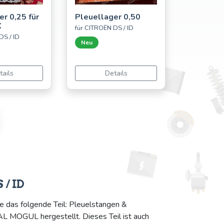
r 0,25 für
Pleuellager 0,50
X
für CITROËN DS / ID
DS / ID
Neu
tails
Details
 / ID
e das folgende Teil: Pleuelstangen &
L MOGUL hergestellt. Dieses Teil ist auch