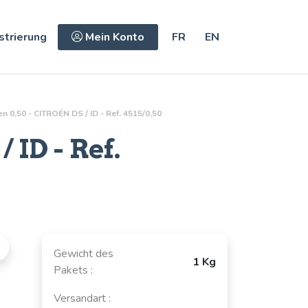
strierung
Mein Konto
FR
EN
n 0,50 - CITROËN DS / ID - Ref. 4515/0,50
 ID - Ref.
Gewicht des
1 Kg
Pakets :
Versandart :