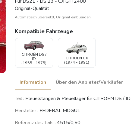
Für DS21 - DS 23 - CX GTI 2400
Original-Qualität
Automatisch übersetzt,
Original einblenden
Kompatible Fahrzeuge
CITROËN DS /
CITROËN CX
ID
(1974 - 1991)
(1955 - 1975)
Information
Über den Anbieter/Verkäufer
Teil :
Pleuelstangen & Pleuellager für CITROËN DS / ID
Hersteller :
FEDERAL MOGUL
Referenz des Teils :
4515/0,50