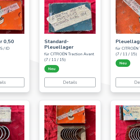
r 0,50
Standard-
Pleuellag
Pleuellager
S / ID
für CITROËN 
für CITROËN Traction Avant
(7 / 11 / 15)
(7 / 11 / 15)
Neu
Neu
ils
Details
De