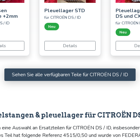
sen
Pleuellager STD
Pleuellage
ie +2mm
DS und C
für CITROËN DS / ID
S / ID
für CITROËN 
Neu
Neu
ils
Details
De
Sehen Sie alle verfügbaren Teile für CITROËN DS / ID
elstangen & pleuellager für CITROËN DS
n eine Auswahl an Ersatzteilen für CITROËN DS / ID, insbesonder
ses Teil hat folgende Referenz 4515/0,50 und wurde von FEDERA