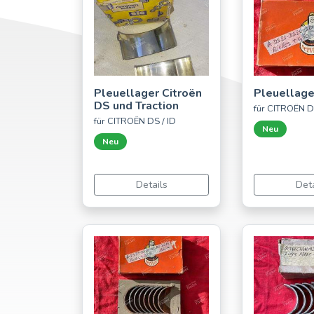
Pleuellager Citroën
Pleuellage
DS und Traction
für CITROËN D
für CITROËN DS / ID
Neu
Neu
Details
Deta