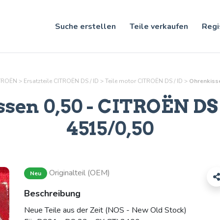
Suche erstellen
Teile verkaufen
Regi
CITROËN
>
Ersatzteile CITROËN DS / ID
>
Teile
motor
CITROËN DS / ID
>
Ohrenkisse
sen 0,50
- CITROËN DS /
4515/0,50
Originalteil (OEM)
Neu
Beschreibung
Neue Teile aus der Zeit (NOS - New Old Stock)