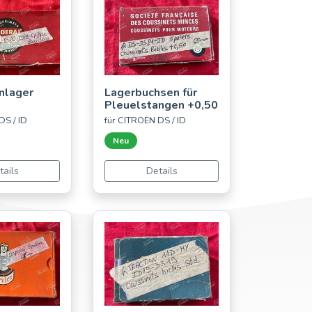
nlager
Lagerbuchsen für
Pleuelstangen +0,50
DS / ID
für CITROËN DS / ID
Neu
tails
Details