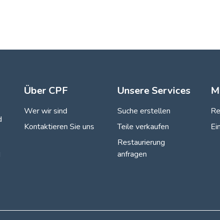
Über CPF
Unsere Services
M
Wer wir sind
Suche erstellen
Re
d
Kontaktieren Sie uns
Teile verkaufen
Ei
Restaurierung
anfragen
d
en an