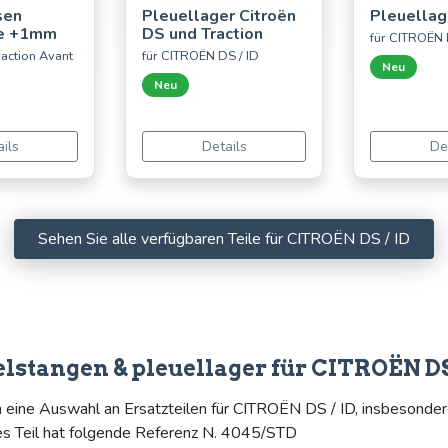
sen
Pleuellager Citroën
Pleuellag
ie +1mm
DS und Traction
für CITROËN 
action Avant
für CITROËN DS / ID
Neu
Neu
ils
Details
De
Sehen Sie alle verfügbaren Teile für CITROËN DS / ID
elstangen & pleuellager für CITROËN DS
n eine Auswahl an Ersatzteilen für CITROËN DS / ID, insbesonder
ses Teil hat folgende Referenz N. 4045/STD