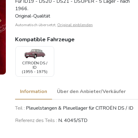
Für ID19 - DS20 - DS21 - DSUPER - 5 Lager - nach
1966.
Original-Qualität
Automatisch übersetzt,
Original einblenden
Kompatible Fahrzeuge
CITROËN DS /
ID
(1955 - 1975)
Information
Über den Anbieter/Verkäufer
Teil :
Pleuelstangen & Pleuellager für CITROËN DS / ID
Referenz des Teils :
N. 4045/STD