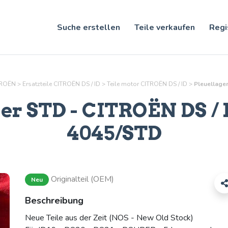
Suche erstellen
Teile verkaufen
Regi
ITROËN
>
Ersatzteile CITROËN DS / ID
>
Teile
motor
CITROËN DS / ID
>
Pleuellager
ger STD
- CITROËN DS / I
4045/STD
Originalteil (OEM)
Neu
Beschreibung
Neue Teile aus der Zeit (NOS - New Old Stock)