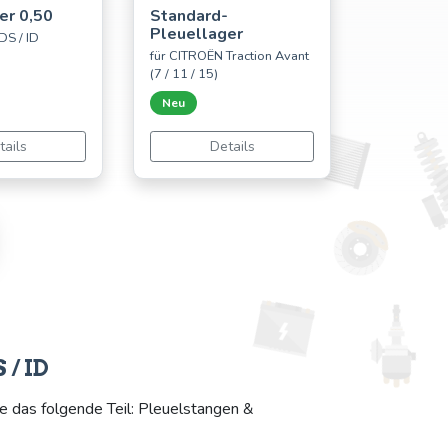
er 0,50
Standard-
Pleuellager
DS / ID
für CITROËN Traction Avant
(7 / 11 / 15)
Neu
tails
Details
 / ID
e das folgende Teil: Pleuelstangen &