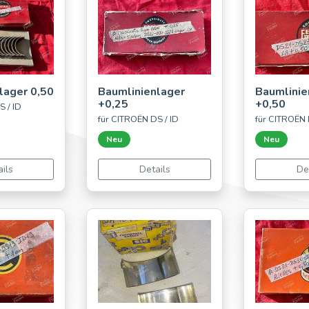
lager 0,50
Baumlinienlager
Baumlinie
+0,25
+0,50
S / ID
für CITROËN DS / ID
für CITROËN 
Neu
Neu
ils
Details
De