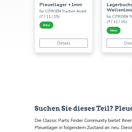
Pleuellager +1mm
Lagerbuch
Wellenlin
für CITROËN Traction Avant
(7 / 11 / 15)
für CITROËN Tr
(7 / 11 / 15)
Neu
Neu
Details
Deta
Suchen Sie dieses Teil? Pleu
Die Classic Parts Finder Community bietet Ihne
Pleuellager in folgendem Zustand an: neu. Die