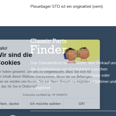
Pleuellager STD ist ein originalteil (oem).
Hallo!
Wir sind die
Cookies
Das Standardtool für die Suche, den
Verkauf un
die Aufarbeitung von Ersatzteilen zwischen
Wir haben gewartet, um uns zu vergewissern, dass Sie sich für
Privatpersonen und Profis
. Originalteile oder
den Inhalt dieser Website interessieren, bevor wir sie belästigen.
hochwertige Nachproduktionen für Oldtimer un
Aber wir würden uns freuen, Sie bei ihrem Besuch zu begleiten …
Ist das für Sie in Ordnung?
Youngtimer.
Consents certified by
Nein, danke
Ich möchte wählen
OK!
Axeptio consent
Einwilligungsmanagementplattform: Passen Sie Ihre Option