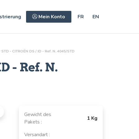
strierung
Mein Konto
FR
EN
 STD - CITROËN DS / ID - Ref. N. 4045/STD
D - Ref.
N.
Gewicht des
1 Kg
Pakets :
Versandart :