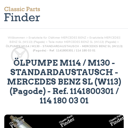
Willkommen
>
Ersatzteile für Oldtimer MERCEDES BENZ
>
Ersatzteile MERCEDES
BENZ SL (W113) (Pagode)
>
Teile
motor
MERCEDES BENZ SL (W113) (Pagode)
>
ÖLPUMPE M114 / M130 - STANDARDAUSTAUSCH - MERCEDES BENZ SL (W113)
(Pagode) - Ref. 1141800301 / 114 180 03 01
ÖLPUMPE M114 / M130 -
STANDARDAUSTAUSCH
-
MERCEDES BENZ SL (W113)
(Pagode) - Ref.
1141800301 /
114 180 03 01