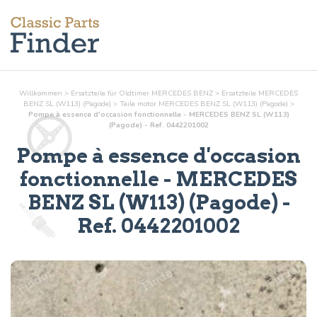
Willkommen
>
Ersatzteile für Oldtimer MERCEDES BENZ
>
Ersatzteile MERCEDES
BENZ SL (W113) (Pagode)
>
Teile
motor
MERCEDES BENZ SL (W113) (Pagode)
>
Pompe à essence d'occasion fonctionnelle - MERCEDES BENZ SL (W113)
(Pagode) - Ref. 0442201002
Pompe à essence d'occasion
fonctionnelle
- MERCEDES
BENZ SL (W113) (Pagode) -
Ref.
0442201002