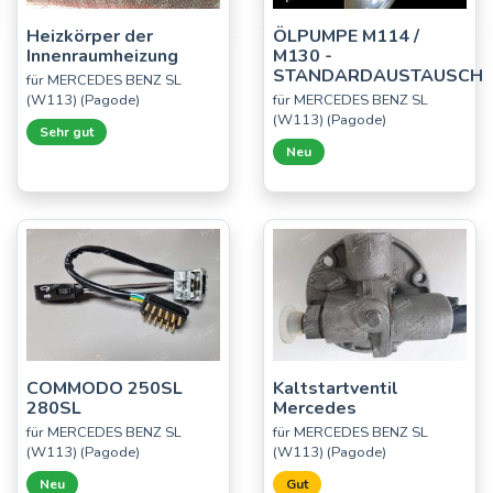
Heizkörper der
ÖLPUMPE M114 /
Innenraumheizung
M130 -
STANDARDAUSTAUSCH
für MERCEDES BENZ SL
(W113) (Pagode)
für MERCEDES BENZ SL
(W113) (Pagode)
Sehr gut
Neu
COMMODO 250SL
Kaltstartventil
280SL
Mercedes
für MERCEDES BENZ SL
für MERCEDES BENZ SL
(W113) (Pagode)
(W113) (Pagode)
Neu
Gut