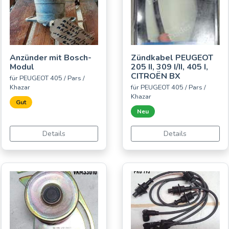
Anzünder mit Bosch-
Zündkabel PEUGEOT
Modul
205 II, 309 I/II, 405 I,
CITROËN BX
für PEUGEOT 405 / Pars /
Khazar
für PEUGEOT 405 / Pars /
Khazar
Gut
Neu
Details
Details