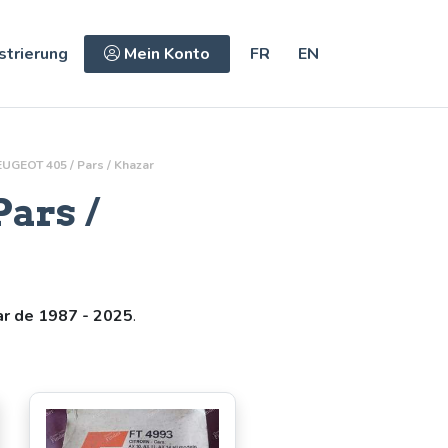
strierung
Mein Konto
FR
EN
UGEOT 405 / Pars / Khazar
ars /
ar de 1987 - 2025
.