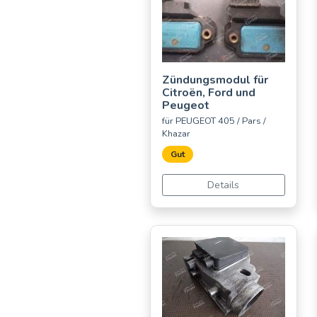
Zündungsmodul für
Citroën, Ford und
Peugeot
für PEUGEOT 405 / Pars /
Khazar
Gut
Details