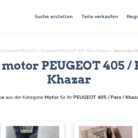
Suche erstellen
Teile verkaufen
Regi
 für Oldtimer PEUGEOT
>
Ersatzteile PEUGEOT 405 / Pars / Khazar
>
Teile
motor
PE
e
motor
PEUGEOT 405 / P
Khazar
le
aus der Kategorie
Motor
für Ihr
PEUGEOT 405 / Pars / Khaz