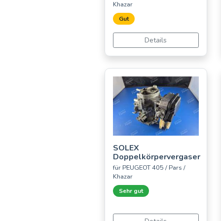
Khazar
Gut
Details
SOLEX
Doppelkörpervergaser
für PEUGEOT 405 / Pars /
Khazar
Sehr gut