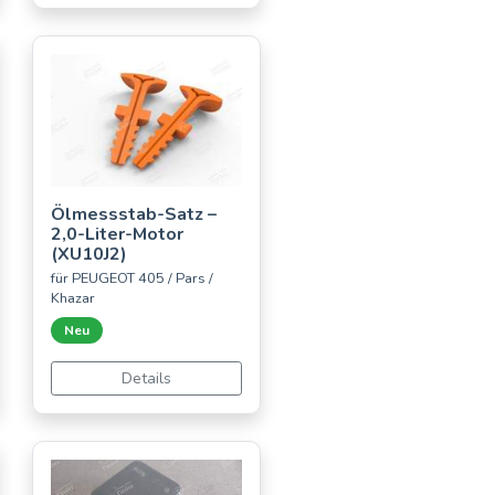
Ölmessstab-Satz –
2,0-Liter-Motor
(XU10J2)
für PEUGEOT 405 / Pars /
Khazar
Neu
Details