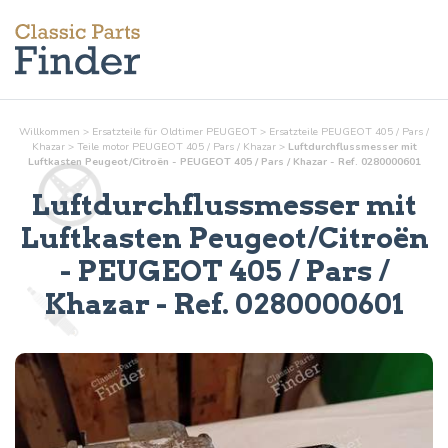
Willkommen
>
Ersatzteile für Oldtimer PEUGEOT
>
Ersatzteile PEUGEOT 405 / Pars /
Khazar
>
Teile
motor
PEUGEOT 405 / Pars / Khazar
>
Luftdurchflussmesser mit
Luftkasten Peugeot/Citroën - PEUGEOT 405 / Pars / Khazar - Ref. 0280000601
Luftdurchflussmesser mit
Luftkasten Peugeot/Citroën
- PEUGEOT 405 / Pars /
Khazar - Ref.
0280000601